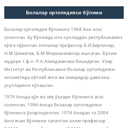
Болалар ортопедияси бўлими
Болалар ортопедия бўлимига 1968 йил асос
солинган. Бу бўлимда илк кунлардан республикамиз
кўзга кўринган олимлар профессор Б.И.Берлинер,
Н.М.Шаматов, Б.М.Миразимовлар ишлаган. Бўлим
мудири т.ф.н. Р.А.Ахмеджанова бошқарган. Улар
Институт ва Республикамиз болалар ортопедияси
хисзматида кўплаб янги ва самарадор даволаш
усулларини кўлашган.
1974 йилда қўл ва оёқ ўқлари бўлимига асос
солинган, 1994 ёилда болалар ортопедияси
бўлимига ўзгартирилган. 1974 йилдан то 2004
йилгачан бўлимни талантли олим профессор