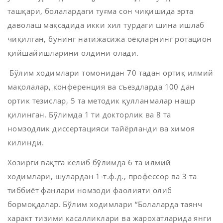
ташқари, болалардаги туғма сон чиқишида эрта
даволаш мақсадида икки хил турдаги шина ишлаб
чиқилган, бунинг натижасижа оёқларнинг ротацион
қийшайишларини олдини олади.
Бўлим ходимлари томонидан 70 тадан ортиқ илмий
мақолалар, конференция ва съездларда 100 дан
ортик тезислар, 5 та методик қулланмалар нашр
қилинган. Бўлимда 1 ти докторлик ва 8 та
номзодлик диссертацияси тайёрланди ва химоя
килинди.
Хозирги вақтга келиб бўлимда 6 та илмий
ходимлари, шулардан 1-т.ф.д., профессор ва 3 та
тиббиёт фанлари номзоди фаолияти олиб
бормоқдалар. Бўлим ходимлари “Болаларда таянч
характ тизими касалликлари ва жарохатларида янги