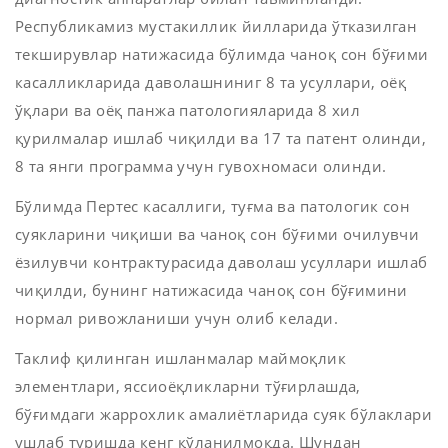
Республикамиз мустакиллик йилларида ўтказилган
текширувлар натижасида бўлимда чаноқ сон бўғими
касалликларида даволашниниг 8 та усуллари, оёқ
ўқлари ва оёқ панжа патологияларида 8 хил
қурилмалар ишлаб чиқилди ва 17 та патент олинди,
8 та янги программа учун гувохномаси олинди.
Бўлимда Пертес касаллиги, туғма ва патологик сон
суякларини чиқиши ва чаноқ сон бўғими очилувчи
ёзилувчи контрактурасида даволаш усуллари ишлаб
чиқилди, бунинг натижасида чаноқ сон бўғимини
нормал ривожланиши учун олиб келади.
Таклиф қилинган ишланмалар маймоқлик
элементлари, яссиоёқликларни тўғирлашда,
бўғимдаги жаррохлик амалиётларида суяк бўлаклари
ушлаб туришда кенг қўланилмоқда. Шундан