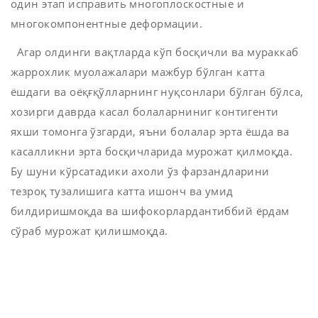
один этап исправить многоплоскостные и
многокомпонентные деформации.
Агар олдинги вақтларда кўп босқичли ва мураккаб
жаррохлик муолажалари мажбур бўлган катта
ёшдаги ва оёқғқўлларнинг нуқсонлари бўлган бўлса,
хозирги даврда касал болаларниниг контигенти
яхши томонга ўзгарди, яъни болалар эрта ёшда ва
касалликни эрта босқичларида мурожат қилмоқда.
Бу шуни кўрсатадики ахоли ўз фарзандларини
тезроқ тузалишига катта ишонч ва умид
билдиришмоқда ва шифокорлардантиббий ёрдам
сўраб мурожат қилишмоқда.