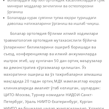
Болалардаги хар хил ортопедик касалликлардаги суяк
минерал моддалар зичлигини ва остеопорозни
ўрганиш
Болаларда курак суягини туғма юқори туришдаги
даволаш натижаларини ўрганиш ва ишлаб чиқиш.
Болалар ортопедия бўлими илмий ходимлари
травматология ортопедия мутахасислиги бўйича
ўзларининг билимларини ошириб боришади ва
съезд, конференциялар ва илмий анжуманларда
иштрок этиб, шу кунгачан 50 дан ортиқ маърузалар
ва демонстратив кўргазмалар қилишган. Ўз
махоратини ошириш ва ўз тажрибаларни алмашиш
мақсадида 20 тадан ортиқ МДХ мамлакатлар юқори
клиникаларида амалиёт ўтаб келишган, шулардан:
ЦИТО-Москва, Турнер номидаги НИДОИ-Санкт-
Петербург, Ураль НИИТО-Екатеринбург, Курган
НИИТО ва бошқалар шулар жумласидандир. Хозирги