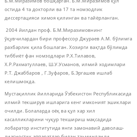
Б.М.Миразимов бошқарган. Б.М.Миразимов қўл
остида 4 та докторли ва 17 та номзодлик
диссертацияси химоя қилинган ва тайёрланган.
2004 йилдан проф. Б.М.Миразимовнинг
ўқувчилардан бири профессор Джураев А.М. бўлимга
рахбарлик қила бошлаган. Хозирги вақтда бўлимда
тиббиёт фан номзодлари Р.Х.Тилавов,
Х.Р.Рахматуллаев, Ш.У.Усманов, илмий ходимлари
Р.Т. Джаббаров , Г.Зуфаров, Б.Эргашев ишлаб
келишмокда.
Мустақиллик йилларида Ўзбекистон Республикасида
илмий текширув ишларига кенг имконият эшиклари
очилди. Болаларда оёқ ва қул хар хил
касалликларини чуқур текшириш мақсадида
лобаратор институтида янги замонавий даволаш-
диагностик аппаратлар билан таьминланди.