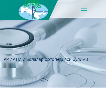
РИИАТМ
Болалар ортопедияси бўлими