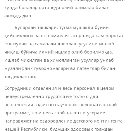
кунда болалар ортопеди олий олимлар билан
алоқададир.
Булардан ташқари, туғма мушакли бўйин
қийшиқлиги ва остеомиелит асоратида кам жарохат
етказувчи ва самарали даволаш усулини ишлаб
чиқиш бўйича илмий ишлар олиб борилмоқда.
Ишлаб чиқилган ва химояланган усуллар ўнлаб
муаллифлик гувохномалари ва патентлар билан
тасдиқланган.
Сотрудники отделения и весь персонал в целом
целеустремленно трудятся не только для
выполнения задач по научно-исследовательской
программе, но и весь свой талант и усердие
направляют на оздоровление детского контингента
нашей Республики, будущих здоровых граждан