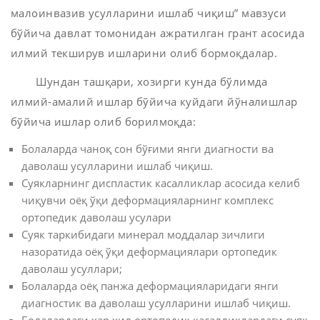
малоинвазив усулларини ишлаб чиқиш” мавзуси
бўйича давлат томонидан ажратилган грант асосида
илмий текширув ишларини олиб бормоқдалар.
Шундан ташқари, хозирги кунда бўлимда
илмий-амалий ишлар бўйича куйдаги йўналишлар
бўйича ишлар олиб борилмоқда:
Болаларда чаноқ сон бўғими янги диагности ва
даволаш усулларини ишлаб чиқиш.
Суякларнинг диспластик касалликлар асосида келиб
чиқувчи оёқ ўқи деформацияларнинг комплекс
ортопедик даволаш усулари
Суяк таркибидаги минерал моддалар зичлиги
назоратида оёқ ўқи деформациялари ортопедик
даволаш усуллари;
Болаларда оёқ панжа деформацияларидаги янги
диагностик ва даволаш усулларини ишлаб чиқиш.