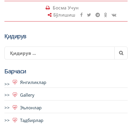
Босма Учун
Бўлишиш
Қидирув
Барчаси
Янгиликлар
Gallery
Эълонлар
Тадбирлар