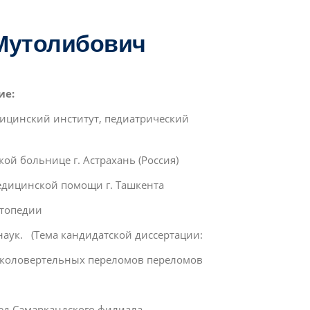
Мутолибович
ие:
цинский институт, педиатрический
й больнице г. Астрахань (Россия)
дицинской помощи г. Ташкента
топедии
 (Тема кандидатской диссертации:
ертельных переломов переломов
д Самаркандского филиала