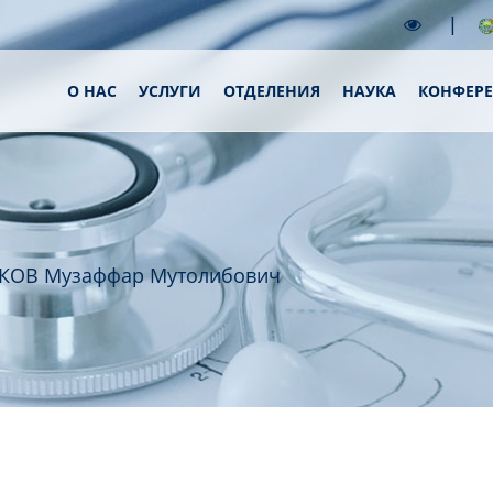
|
О НАС
УСЛУГИ
ОТДЕЛЕНИЯ
НАУКА
КОНФЕР
КОВ Музаффар Мутолибович