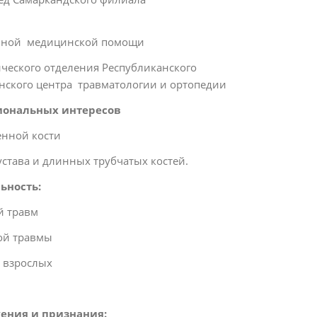
 медицинской помощи
ического отделения Республиканского
нского центра травматологии и ортопедии
иональных интересов
енной кости
става и длинных трубчатых костей.
ьность:
й травм
ой травмы
 взрослых
ения и признания: