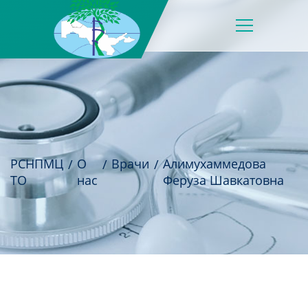
РСНПМЦ
О
Врачи
Алимухаммедова
ТО
нас
Феруза Шавкатовна