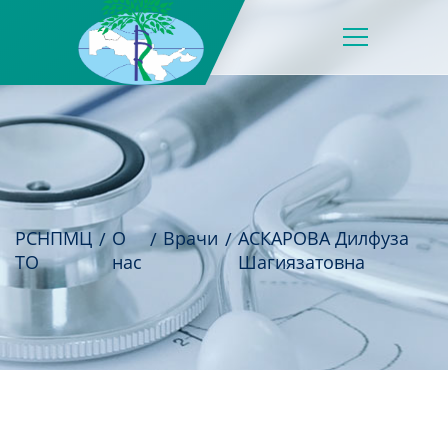
РСНПМЦ
О
Врачи
АСКАРОВА Дилфуза
ТО
нас
Шагиязатовна