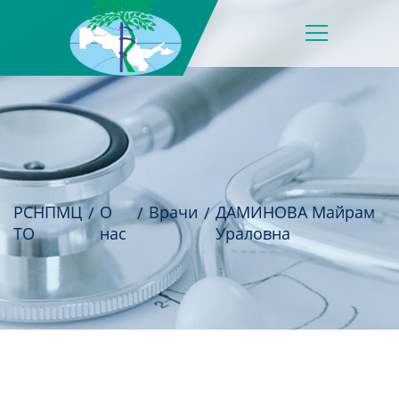
РСНПМЦ
О
Врачи
ДАМИНОВА Майрам
ТО
нас
Ураловна