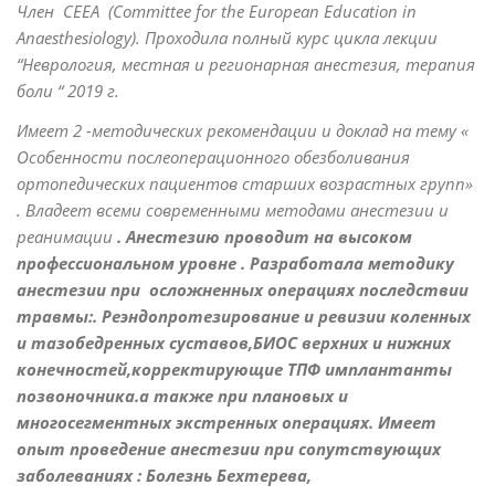
Член СЕЕА (Соmmittee for the European Education in
Anaesthesiology). Проходила полный курс цикла лекции
“Неврология, местная и регионарная анестезия, терапия
боли “ 2019 г
.
Имеет 2 -методических рекомендации и доклад на тему «
Особенности послеоперационного обезболивания
ортопедических пациентов старших возрастных групп»
. Владеет всеми современными методами анестезии и
реанимации
. Анестезию проводит на высоком
профессиональном уровне . Разработала методику
анестезии при осложненных операциях последствии
травмы:. Реэндопротезирование и ревизии коленных
и тазобедренных суставов,БИОС верхних и нижних
конечностей,корректирующие ТПФ имплантанты
позвоночника.а также при плановых и
многосегментных экстренных операциях. Имеет
опыт проведение анестезии при сопутствующих
заболеваниях : Болезнь Бехтерева,