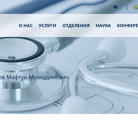
|
О НАС
УСЛУГИ
ОТДЕЛЕНИЯ
НАУКА
КОНФЕР
ов Мафтун Мухиддинович