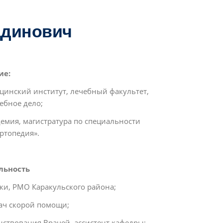
ддинович
ие:
ицинский институт, лечебный факультет,
ебное дело;
демия, магистратура по специальности
ртопедия».
льность
ики, РМО Каракульского района;
рач скорой помощи;
нствования Врачей, ассистент кафедры;