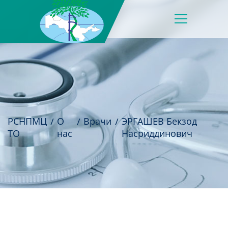
РСНПМЦ
О
Врачи
ЭРГАШЕВ Бекзод
ТО
нас
Насриддинович