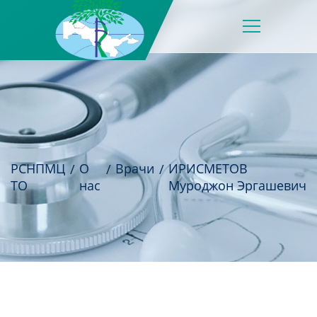
РСНПМЦ
О
Врачи
ИРИСМЕТОВ
ТО
нас
Муроджон Эргашевич