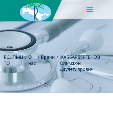
РСНПМЦ
О
Врачи
ЖАББАРБЕРГЕНОВ
ТО
нас
Олимжон
Даулетиярович