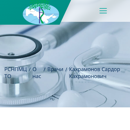
РСНПМЦ
О
Врачи
Кахрамонов Сардор
ТО
нас
Кахрамонович