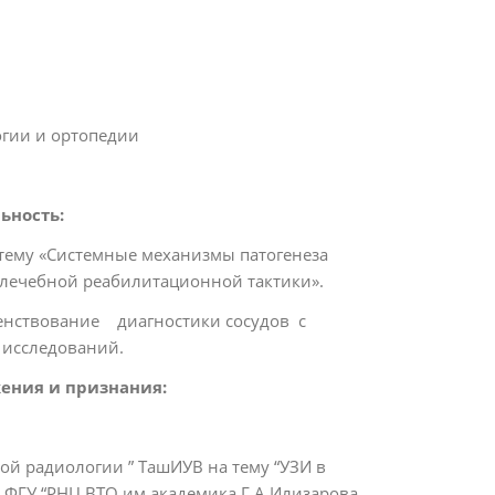
огии и ортопедии
ьность:
 тему «Системные механизмы патогенеза
лечебной реабилитационной тактики».
енствование диагностики сосудов с
 исследований.
ения и признания:
й радиологии ” ТашИУВ на тему “УЗИ в
 ФГУ “РНЦ ВТО им.академика Г.А.Илизарова