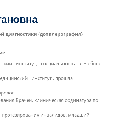
гановна
ой диагностики (допплерография)
ие:
нский институт, специальность – лечебное
медицинский институт , прошла
вролог
ования Врачей, клиническая ординатура по
и протезирования инвалидов, младший