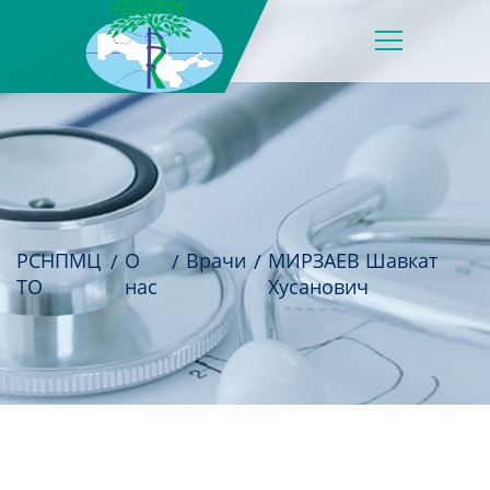
РСНПМЦ
О
Врачи
МИРЗАЕВ Шавкат
ТО
нас
Хусанович