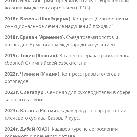
2016
г
.
Вена
Австрия
.
Продвинутый курс Европейской
ассоциации детских ортопедов (EPOS).
2018г. Базель (Швейцария).
Конгресс “Диагностика и
функциональное лечение нарушений походки”
2018г. Ереван (Армения).
Съезд травматологов и
ортопедов Армении с международным участием
2019г. Токио (Япония).
В качестве врача травматолога
сборной Олимпийской Узбекистана
2022г. Чиннаи (Индия).
Конгресс травматологов и
ортопедов
2022г. Сингапур
. Семинар для руководителей в сфере
здравоохранения
2023г. Казань (Россия).
Кадавер курс по артроскопии
плечевого сустава. Базовый курс.
2024г. Дубай (ОАЭ).
Кадавер курс по артроскопии
коленного и плечевого сустава.