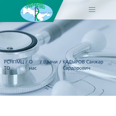
РСНПМЦ
О
Врачи
КАДЫРОВ Санжар
ТО
нас
Сардорович