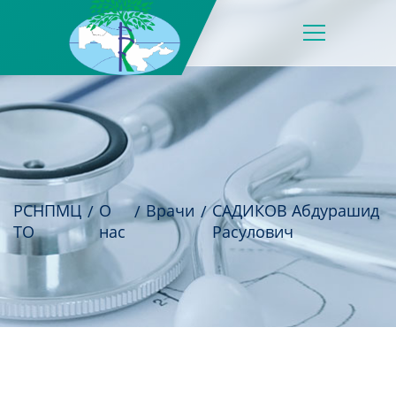
РСНПМЦ
О
Врачи
САДИКОВ Абдурашид
ТО
нас
Расулович