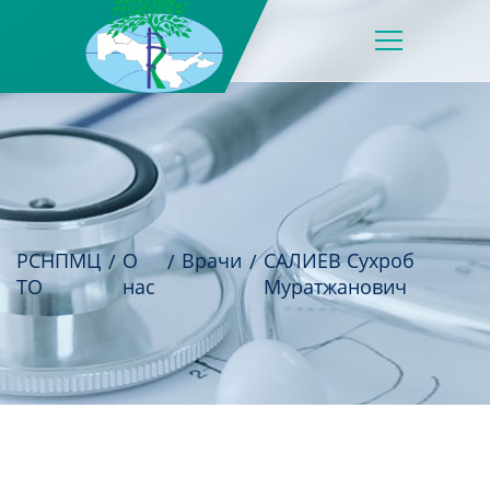
РСНПМЦ
О
Врачи
САЛИЕВ Сухроб
ТО
нас
Муратжанович