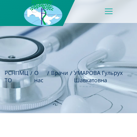
РСНПМЦ
О
Врачи
УМАРОВА Гульрух
ТО
нас
Шавкатовна