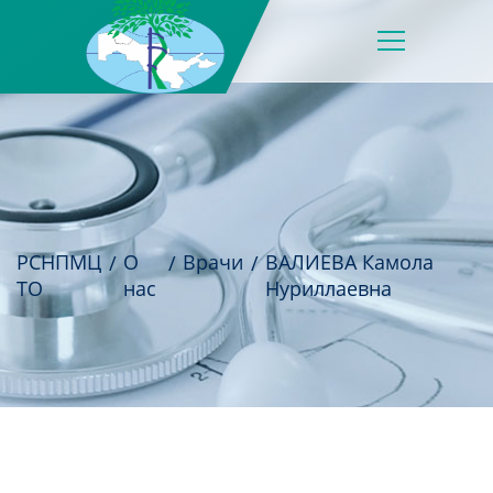
РСНПМЦ
О
Врачи
ВАЛИЕВА Камола
ТО
нас
Нуриллаевна