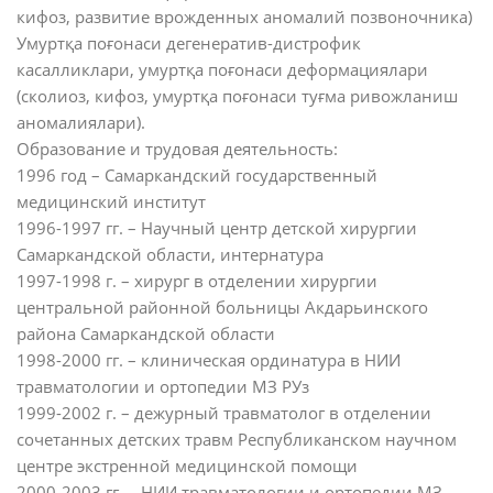
кифоз, развитие врожденных аномалий позвоночника)
Умуртқа поғонаси дегенератив-дистрофик
касалликлари, умуртқа поғонаси деформациялари
(сколиоз, кифоз, умуртқа поғонаси туғма ривожланиш
аномалиялари).
Образование и трудовая деятельность:
1996 год – Самаркандский государственный
медицинский институт
1996-1997 гг. – Научный центр детской хирургии
Самаркандской области, интернатура
1997-1998 г. – хирург в отделении хирургии
центральной районной больницы Акдарьинского
района Самаркандской области
1998-2000 гг. – клиническая ординатура в НИИ
травматологии и ортопедии МЗ РУз
1999-2002 г. – дежурный травматолог в отделении
сочетанных детских травм Республиканском научном
центре экстренной медицинской помощи
2000-2003 гг. – НИИ травматологии и ортопедии МЗ