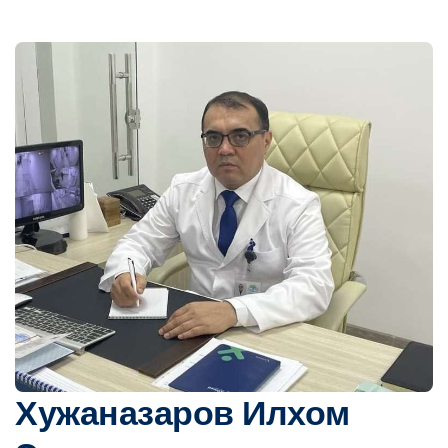
Хужаназаров Илхом