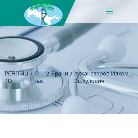
РСНПМЦ
О
Врачи
Хужаназаров Илхом
ТО
нас
Эшкулович