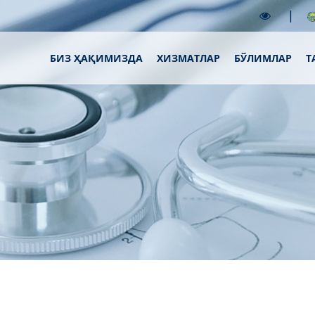
|
БИЗ ҲАҚИМИЗДА
XИЗМАТЛАР
БЎЛИМЛАР
Т