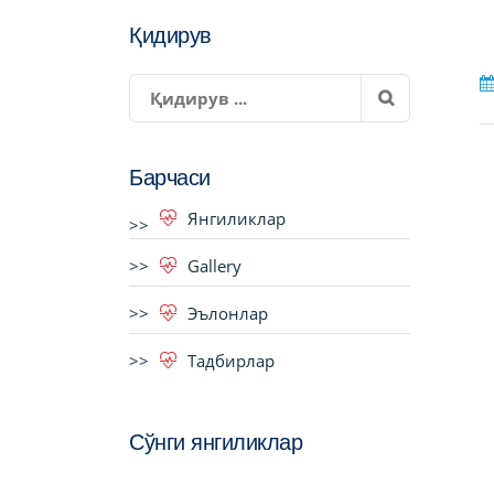
Қидирув
Барчаси
Янгиликлар
Gallery
Эълонлар
Тадбирлар
Сўнги янгиликлар