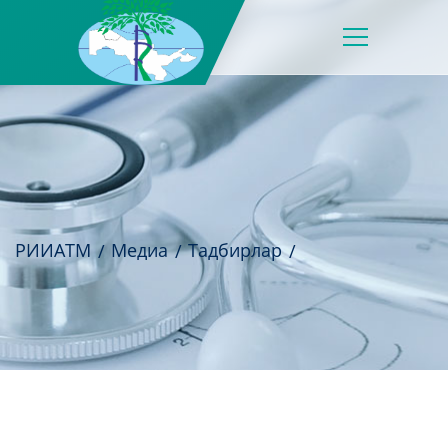
РИИАТМ
Медиа
Тадбирлар