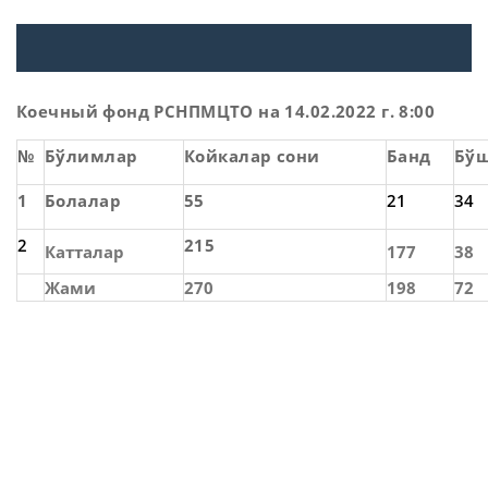
Коечный фонд РСНПМЦТО на 14.02.2022 г. 8:00
№
Бўлимлар
Койкалар сони
Банд
Бўш
1
Болалар
55
21
34
2
215
Катталар
177
38
Жами
270
198
72