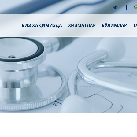
|
БИЗ ҲАҚИМИЗДА
XИЗМАТЛАР
БЎЛИМЛАР
Т