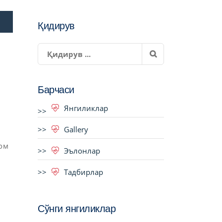
Қидирув
Барчаси
Янгиликлар
Gallery
ом
Эълонлар
Тадбирлар
Сўнги янгиликлар