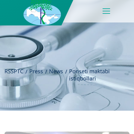
RSSPTC
Press
News
Ponseti maktabi
istiqbollari