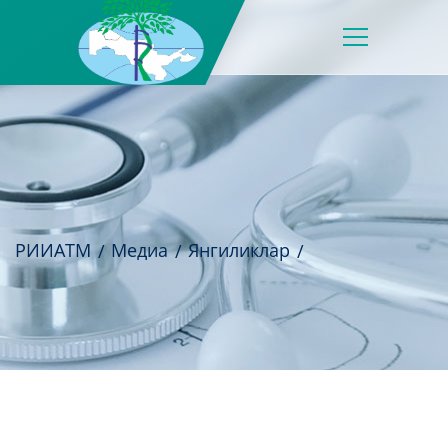
РИИАТМ
Медиа
Янгиликлар