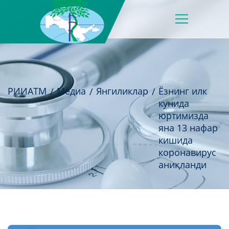
РИИАТМ
Медиа
Янгиликлар
Ёзнинг илк
кунида
юртимизда
яна 13 нафар
кишида
коронавирус
аниқланди