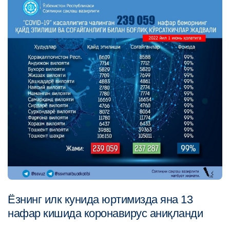
Ёзнинг илк кунида юртимизда яна 13
нафар кишида коронавирус аниқланди