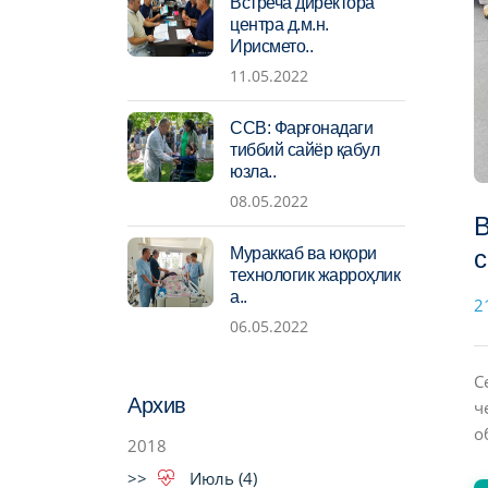
Встреча директора
центра д.м.н.
Ирисмето..
11.05.2022
ССВ: Фарғонадаги
тиббий сайёр қабул
юзла..
08.05.2022
В
Мураккаб ва юқори
с
технологик жарроҳлик
а..
2
06.05.2022
С
Архив
ч
о
2018
Июль (4)