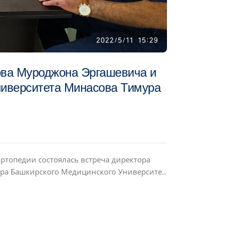
това Муроджона Эргашевича и
ниверситета Минасова Тимура
ортопедии состоялась встреча директора
ра Башкирского Медицинского Университе..