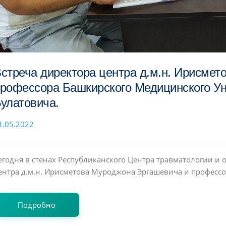
стреча директора центра д.м.н. Ирисме
рофессора Башкирского Медицинского У
улатовича.
1.05.2022
егодня в стенах Республиканского Центра травматологии и 
ентра д.м.н. Ирисметова Муроджона Эргашевича и профессо
Подробно