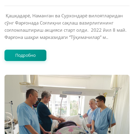
Қашқадарё, Наманган ва Сурхондарё вилоятларидан
сўнг Фарғонада Соғлиқни сақлаш вазирлигининг
соғломлаштириш акцияси старт олди. 2022 йил 8 май.
Фарғона шаҳри марказидаги “Тўқимачилар” м..
Подробно