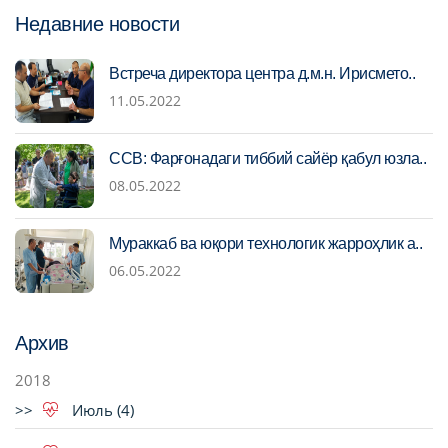
Недавние новости
Встреча директора центра д.м.н. Ирисмето..
11.05.2022
ССВ: Фарғонадаги тиббий сайёр қабул юзла..
08.05.2022
Мураккаб ва юқори технологик жарроҳлик а..
06.05.2022
Архив
2018
Июль (4)