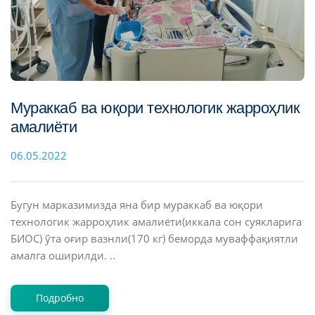
Мураккаб ва юқори технологик жарроҳлик
амалиёти
06.05.2022
Бугун марказимизда яна бир мураккаб ва юқори
технологик жарроҳлик амалиёти(иккала сон суякларига
БИОС) ўта оғир вазнли(170 кг) беморда муваффақиятли
амалга оширилди. ..
Подробно