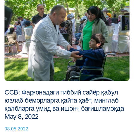
ССВ: Фарғонадаги тиббий сайёр қабул
юзлаб беморларга қайта ҳаёт, минглаб
қалбларга умид ва ишонч бағишламоқда
May 8, 2022
08.05.2022