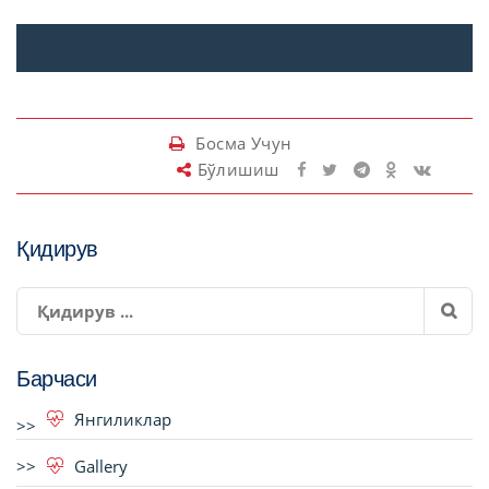
Босма Учун
Бўлишиш
Қидирув
Барчаси
Янгиликлар
Gallery