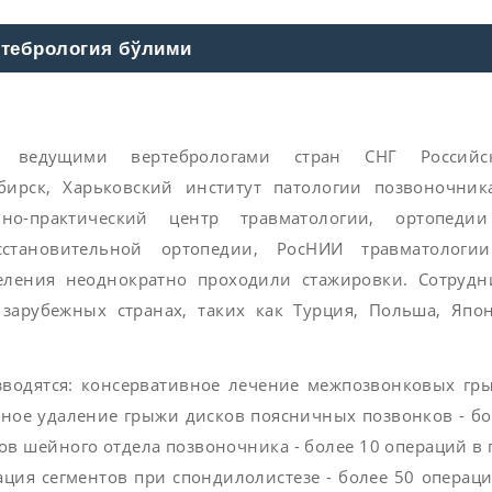
тебрология бўлими
с ведущими вертебрологами стран СНГ Российс
бирск, Харьковский институт патологии позвоночник
чно-практический центр травматологии, ортопеди
сстановительной ортопедии, РосНИИ травматологи
еления неоднократно проходили стажировки. Сотрудн
зарубежных странах, таких как Турция, Польша, Япон
водятся: консервативное лечение межпозвонковых гры
рное удаление грыжи дисков поясничных позвонков - бо
ов шейного отдела позвоночника - более 10 операций в 
ция сегментов при спондилолистезе - более 50 операц