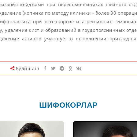
илизация кейджами при переломо-вывихах шейного отд
 удаление (копчика по методу клиники - более 30 операц
кифопластика при остеопорозе и агрессивных гемангио
у, удаление кист и образований в грудопоясничных отд
тделение активно участвует в выполнении прикладны
Бўлишиш
ШИФОКОРЛАР