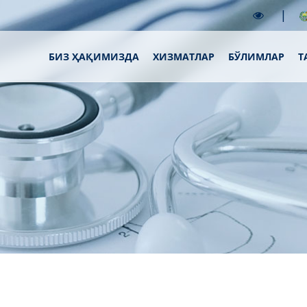
|
БИЗ ҲАҚИМИЗДА
XИЗМАТЛАР
БЎЛИМЛАР
Т