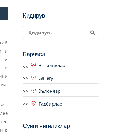
Қидирув
кий
а и
Барчаси
и и
Янгиликлар
и и
ики
Gallery
ия,
Эълонлар
Тадбирлар
ж -
лее
год,
Сўнги янгиликлар
ии в