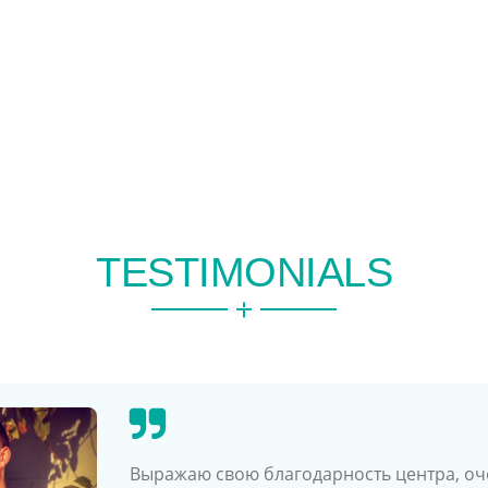
TESTIMONIALS
Выражаю свою благодарность центра, очен
« Выражаю огромную благодарность сот