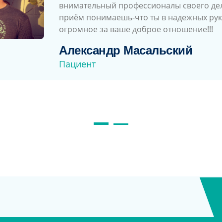
внимательный профессионалы своего дела
центра, оказывавшей медицинскую пом
приём понимаешь-что ты в надежных рука
дочери Софии. Спасибо за оперативност
огромное за ваше доброе отношение!!!
компетентность, профессионализм. Жела
работе!»
Александр Масальский
Юля Васильевна
Пациент
Пациент