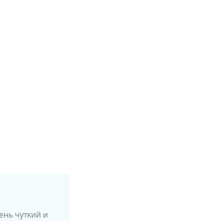
ь чуткий и
рудникам
Выраж