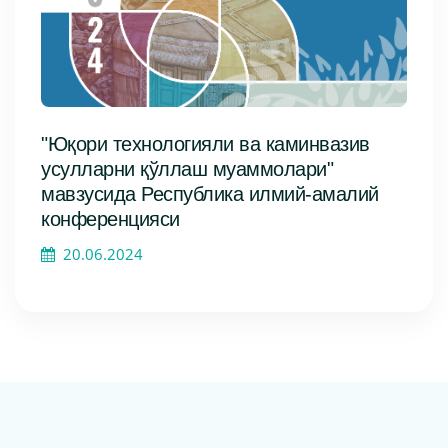
"Юқори технологияли ва каминвазив
усулларни қўллаш муаммолари"
мавзусида Республика илмий-амалий
конференцияси
20.06.2024