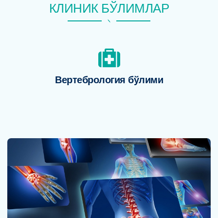
КЛИНИК БЎЛИМЛАР
и
Вертебрология бўлими