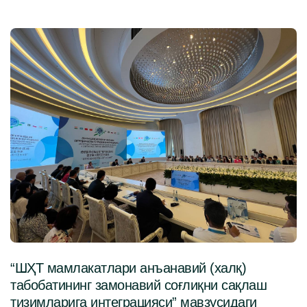
“ШҲТ мамлакатлари анъанавий (халқ)
табобатининг замонавий соғлиқни сақлаш
тизимларига интеграцияси” мавзусидаги