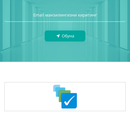
Обуна
Соғлиқни сақлаш