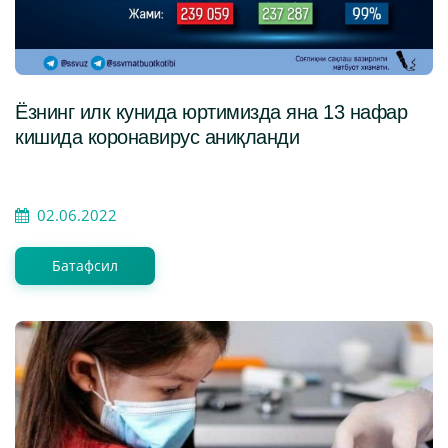
Ёзнинг илк кунида юртимизда яна 13 нафар
кишида коронавирус аниқланди
02.06.2022
Батафсил