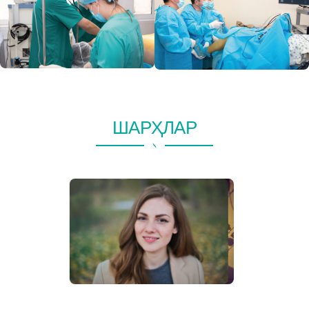
ШАРҲЛАР