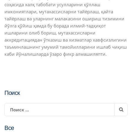
соҳасида халқ табобати усулларини қўллаш
имкониятлари, мутахассисларни тайёрлаш, қайта
тайёрлаш ва уларнинг малакасини ошириш тизимини
йўлга қўйиш ҳамда бу борада илмий-тадқиқот
ишларини олиб бориш, мутахассисларни
аккредитациядан ўтказиш ва хизматлар хавфсизлигини
таъминлашнинг умумий тамойилларини ишлаб чиқиш
каби йўналишларда ўзаро фикр алмашиляпти.
Поиск
Все