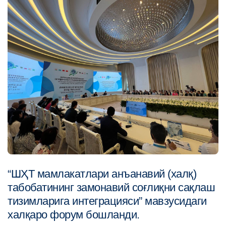
“ШҲТ мамлакатлари анъанавий (халқ)
табобатининг замонавий соғлиқни сақлаш
тизимларига интеграцияси” мавзусидаги
халқаро форум бошланди.