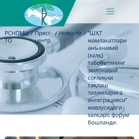
РСНПМЦ
Пресс-
Новости
“ШҲТ
ТО
центр
мамлакатлари
анъанавий
(халқ)
табобатининг
замонавий
соғлиқни
сақлаш
тизимларига
интеграцияси”
мавзусидаги
халқаро форум
бошланди.