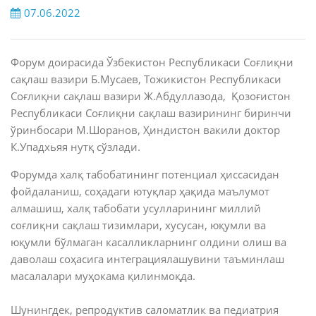
07.06.2022
Форум доирасида Ўзбекистон Республикаси Соғлиқни
сақлаш вазири Б.Мусаев, Тожикистон Республикаси
Соғлиқни сақлаш вазири Ж.Абдуллазода, Қозоғистон
Республикаси Соғлиқни сақлаш вазирининг биринчи
ўринбосари М.Шоранов, Ҳиндистон вакили доктор
К.Упадхьяя нутқ сўзлади.
Форумда халқ табобатининг потенциал ҳиссасидан
фойдаланиш, соҳадаги ютуқлар ҳақида маълумот
алмашиш, халқ табобати усулларининг миллий
соғлиқни сақлаш тизимлари, хусусан, юқумли ва
юқумли бўлмаган касалликларнинг олдини олиш ва
даволаш соҳасига интеграциялашувини таъминлаш
масалалари муҳокама қилинмоқда.
Шунингдек, репродуктив саломатлик ва педиатрия