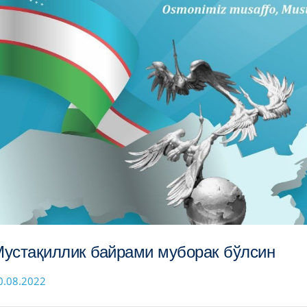
устақиллик байрами муборак бўлсин
0.08.2022