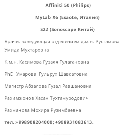
Affiniti 50 (Philips)
MyLab X6
(
Esaote
, Италия)
S
22 (
Sonoscape
Китай
)
Врачи: заведующая отделением д.м.н. Рустамова
Умида Мухтаровна
К.м.н. Касимова Гузаля Тулагановна
PhD Умарова Гульрух Шавкатовна
Магистр Абзалова Гузал Равшановна
Рахимжонов Хасан Тухтамуродович
Рахманова Мохира Рузимбаевна
тел.:+998908204000; +998931083613.