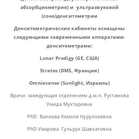
абсорбциометрия) и ультразвуковой
(соно)
денситометрии
Денситометрические кабинеты оснащены
следующими современными аппаратами-
денситометрами:
Lunar Prodigy (GE
, США
)
Stratos (DMS
, Франция
)
Omniecense
(
Sunlight
, Израиль)
Врачи: заведующая отделением д.м.н. Рустамова
Умида Мухтаровна
PhD Валиева Камола Нуруллаевна
PhD Умарова Гульрух Шавкатовна