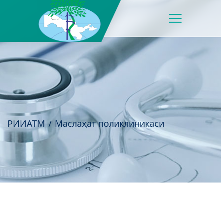
РИИАТМ
Маслаҳат поликлиникаси