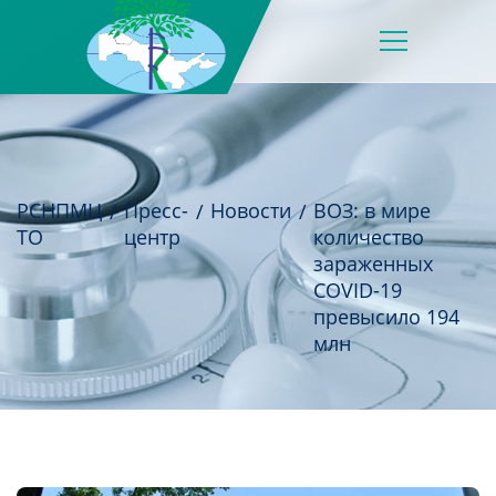
РСНПМЦ
Пресс-
Новости
ВОЗ: в мире
ТО
центр
количество
зараженных
COVID-19
превысило 194
млн