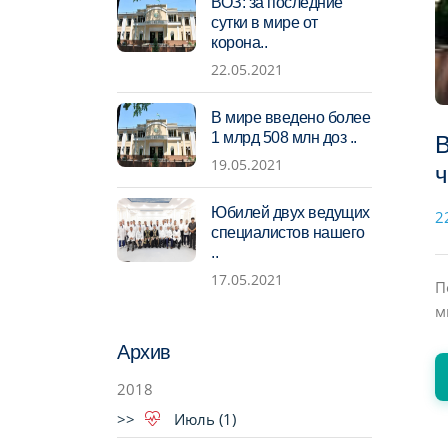
ВОЗ: за последние
сутки в мире от
корона..
22.05.2021
В мире введено более
1 млрд 508 млн доз ..
В
19.05.2021
ч
Юбилей двух ведущих
2
специалистов нашего
..
17.05.2021
П
м
Архив
2018
Июль (1)