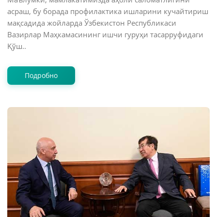
асраш, бу борада профилактика ишларини кучайтириш
мақсадида жойларда Ўзбекистон Республикаси
Вазирлар Маҳкамасининг ишчи гуруҳи тасарруфидаги
Қўш..
Подробно