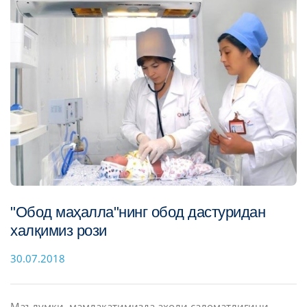
"Обод маҳалла"нинг обод дастуридан
халқимиз рози
30.07.2018
Маълумки, мамлакатимизда аҳоли саломатлигини