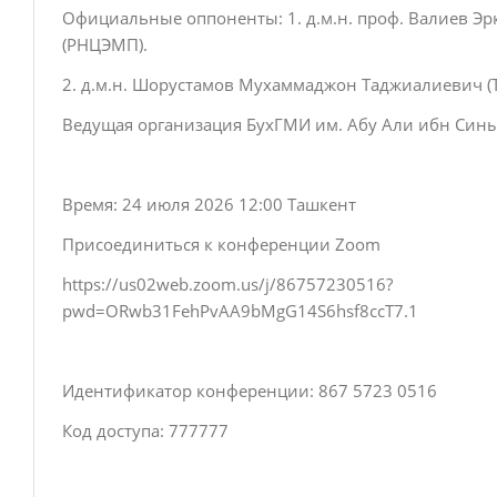
Официальные оппоненты: 1. д.м.н. проф. Валиев 
(РНЦЭМП).
2. д.м.н. Шорустамов Мухаммаджон Таджиалиевич (
Ведущая организация БухГМИ им. Абу Али ибн Сины
Время: 24 июля 2026 12:00 Ташкент
Присоединиться к конференции Zoom
https://us02web.zoom.us/j/86757230516?
pwd=ORwb31FehPvAA9bMgG14S6hsf8ccT7.1
Идентификатор конференции: 867 5723 0516
Код доступа: 777777