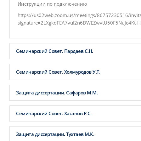
Инструкции по подключению
https://us02web.zoom.us/meetings/86757230516/invita
signature=2LXgkqFEA7vuI2n6DWEZwvtU50F5NuJe4Kt-H
Семинарский Совет. Пардаев С.Н.
Семинарский Совет. Холмуродов У.Т.
Защита диссертации. Сафаров М.М.
Семинарский Совет. Хасанов Р.С.
Защита диссертации. Тухтаев М.К.