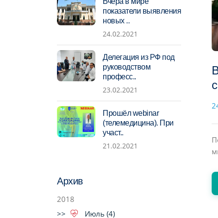
Вчера в мире
показатели выявления
новых ..
24.02.2021
Делегация из РФ под
руководством
В
професс..
с
23.02.2021
2
Прошёл webinar
(телемедицина). При
участ..
П
21.02.2021
м
Архив
2018
Июль (4)