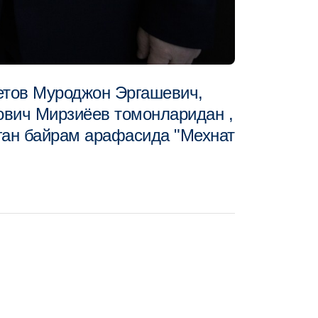
етов Муроджон Эргашевич,
вич Мирзиёев томонларидан ,
ган байрам арафасида "Мехнат