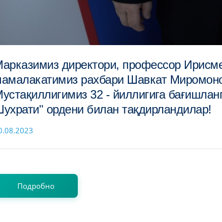
арказимиз директори, профессор Ирисм
амалакатимиз рахбари Шавкат Миромоно
устақиллигимиз 32 - йиллигига бағишлан
ухрати" ордени билан тақдирландилар!
0.08.2023
Подробно