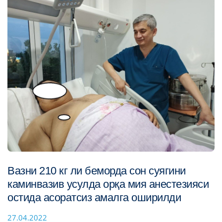
Вазни 210 кг ли беморда сон суягини
каминвазив усулда орқа мия анестезияси
остида асоратсиз амалга оширилди
27.04.2022