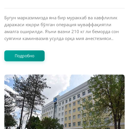
Бугун марказимизда яна бир мураккаб ва хавфлилик
даражаси юқори бўлган операция муваффақиятли
амалга оширилди. Яъни вазни 210 кг ли беморда сон
суягини каминвазив усулда орқа мия анестезияси..
Подробно