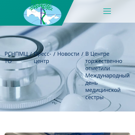
РСНПМЦ
Пресс-
Новости
В Центре
ТО
центр
торжественно
отметили
Международный
день
медицинской
сестры