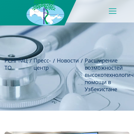
РСНПМЦ
Пресс-
Новости
Расширение
ТО
центр
возможностей
высокотехнологи
помощи в
Узбекистане