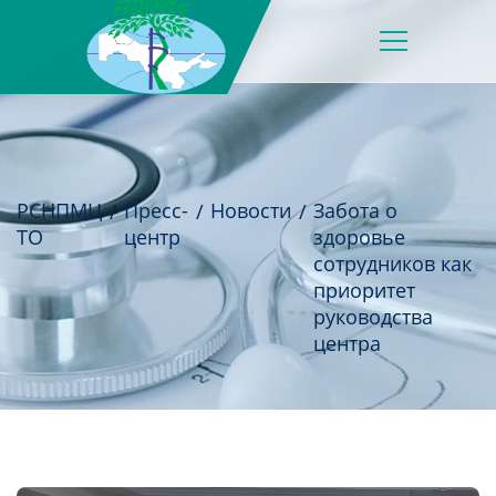
РСНПМЦ
Пресс-
Новости
Забота о
ТО
центр
здоровье
сотрудников как
приоритет
руководства
центра