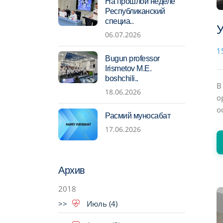
На прошлой неделе
Республиканский
специа..
У
06.07.2026
1
Bugun professor
Irismetov M.E.
boshchili..
В
18.06.2026
о
о
Расмий муносабат
17.06.2026
Архив
2018
Июль (4)